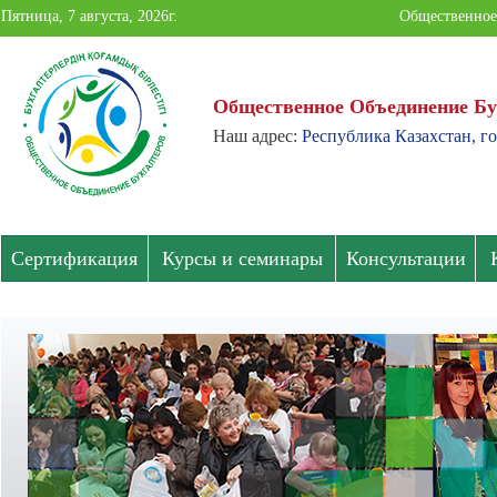
Пятница, 7 августа, 2026г.
Общественное
Общественное Объединение Бу
Наш адрес:
Республика Казахстан, го
Общественное
Объединение
Бухгалтеров
Сертификация
Курсы и семинары
Консультации
Павлодарской
области