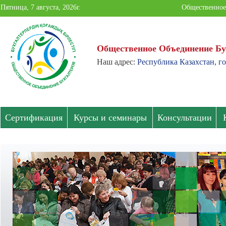
Пятница, 7 августа, 2026г.
Общественное
Общественное Объединение Бу
Наш адрес:
Республика Казахстан, г
Общественное
Объединение
Бухгалтеров
Сертификация
Курсы и семинары
Консультации
Павлодарской
области