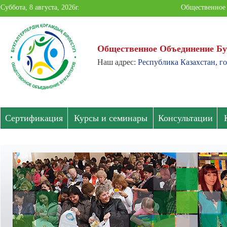
Суббота, 8 августа, 2026г.
Общественное 
Общественное Объединение Бу
Наш адрес:
Республика Казахстан, г
Общественное
Объединение
Бухгалтеров
Сертификация
Курсы и семинары
Консультации
Павлодарской
области