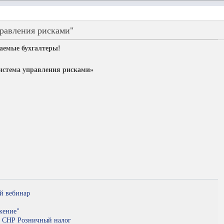
правления рисками"
аемые бухгалтеры!
истема управления рисками»
й вебинар
жение"
а СНР Розничный налог