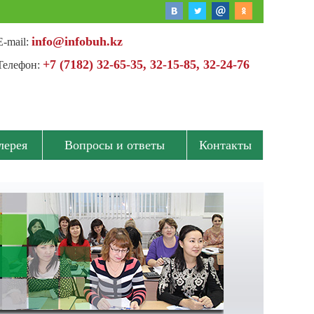
info@infobuh.kz
E-mail:
+7 (7182) 32-65-35, 32-15-85, 32-24-76
Телефон:
лерея
Вопросы и ответы
Контакты
Спасибо, что всегда приглашаете нас на семинары
по налогообложению, за высокий
профессионализм...
Мамизерева Евгения Глебовна