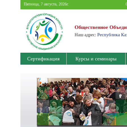
Пятница, 7 августа, 2026г.
Общественное Объеди
Наш адрес:
Республика Каз
Общественное
Объединение
Сертификация
Курсы и семинары
Бухгалтеров
Павлодарской
области