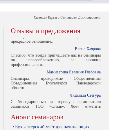
Семинары, проводимые Общественным
Объединением Бухгалтеров Павлодарской
области...
Главная» Курсы и Семинары» Дистанционно
Людмила Стегура
С благодарностью за хорошую организацию
Отзывы и предложения
семинаров ТОО «Стиль»: Хочу отметить
прекрасное отношение...
Елена Хаярова
Спасибо, что всегда приглашаете нас на семинары
по налогообложению, за высокий
профессионализм...
Мамизерева Евгения Глебовна
Семинары, проводимые Общественным
Объединением Бухгалтеров Павлодарской
области...
Людмила Стегура
С благодарностью за хорошую организацию
семинаров ТОО «Стиль»: Хочу отметить
прекрасное отношение...
Елена Хаярова
Анонс семинаров
Бухгалтерский учёт для начинающих