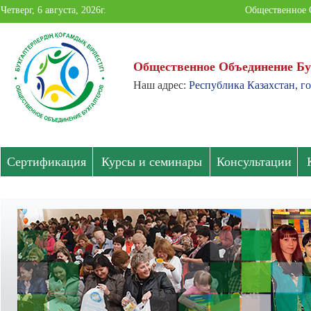
Четверг, 6 августа, 2026г.
Общественное 
Общественное Объединение Бу
Наш адрес:
Республика Казахстан, го
Общественное
Объединение
Бухгалтеров
Сертификация
Курсы и семинары
Консультации
Павлодарской
области