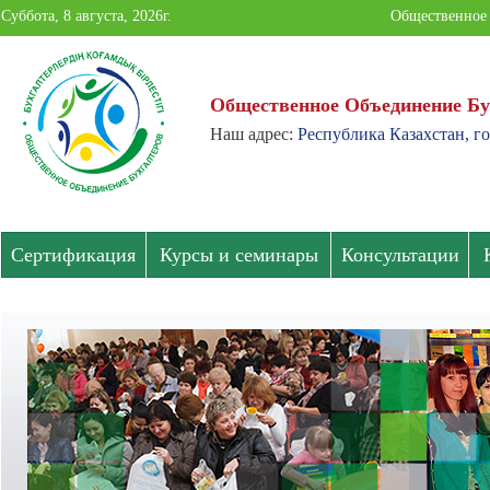
Суббота, 8 августа, 2026г.
Общественное 
Общественное Объединение Бу
Наш адрес:
Республика Казахстан, го
Общественное
Объединение
Бухгалтеров
Сертификация
Курсы и семинары
Консультации
Павлодарской
области