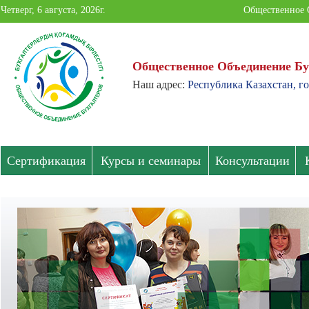
Четверг, 6 августа, 2026г.
Общественное 
Общественное Объединение Бу
Наш адрес:
Республика Казахстан, го
Общественное
Объединение
Бухгалтеров
Сертификация
Курсы и семинары
Консультации
Павлодарской
области