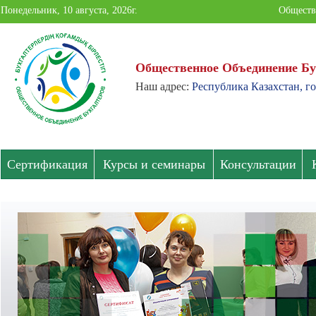
Понедельник, 10 августа, 2026г.
Обществ
Общественное Объединение Бу
Наш адрес:
Республика Казахстан, го
Общественное
Объединение
Бухгалтеров
Сертификация
Курсы и семинары
Консультации
Павлодарской
области