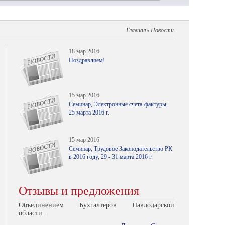
15 мар 2016
Семинар, Трудовое Законодательство РК
в 2016 году, 29 - 31 марта 2016 г.
Главная» Новости
18 мар 2016
Поздравляем!
15 мар 2016
Семинар, Электронные счета-фактуры,
Спасибо, что всегда приглашаете нас на семинары
25 марта 2016 г.
по налогообложению, за высокий
профессионализм...
Мамизерева Евгения Глебовна
15 мар 2016
С благодарностью за хорошую организацию
Семинар, Трудовое Законодательство РК
семинаров ТОО «Стиль»: Хочу отметить
в 2016 году, 29 - 31 марта 2016 г.
прекрасное отношение...
Елена Хаярова
18 мар 2016
Семинары, проводимые Общественным
Отзывы и предложения
Поздравляем!
Объединением Бухгалтеров Павлодарской
области...
Людмила Стегура