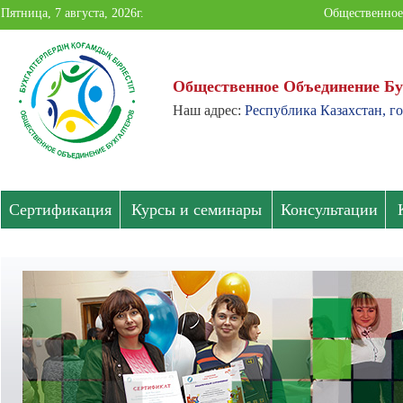
Пятница, 7 августа, 2026г.
Общественное
Общественное Объединение Бу
Наш адрес:
Республика Казахстан, г
Общественное
Объединение
Бухгалтеров
Сертификация
Курсы и семинары
Консультации
Павлодарской
области