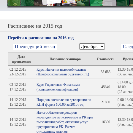
Расписание на 2015 год
Перейти к расписанию на 2016 год
Предыдущий месяц
След
Дата
Название семинара
Стоимость
Врем
проведения
02-12-2015 -
Курс: Налоги и налогообложение
13.30-18.
38 688
23-12-2015
(Профессиональный бухгалтер РК)
(60 ак. час
с 14.00 до
03-12-2015 -
Курс Управление Финансами
45840
18.00
17-12-2015
(повышение квалификации)
(25 ак. час
14-12-2015 -
Порядок составления декларации по
9.00-13.0
21800
15-12-2015
КПН форма 100.00 за 2015 год.
(8 ак. час.
Налогообложение доходов-
нерезидентов из источников в РК при
14-12-2015 -
13.30-18.
выполнении работ, оказании услуг
16300
15-12-2015
(8 ак. час.
предприятиям РК. Расчет
отложенных налогов