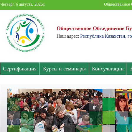
Четверг, 6 августа, 2026г.
Общественное 
Общественное Объединение Бу
Наш адрес:
Республика Казахстан, го
Общественное
Объединение
Бухгалтеров
Сертификация
Курсы и семинары
Консультации
Павлодарской
области