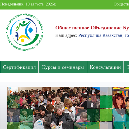
Понедельник, 10 августа, 2026г.
Обществ
Общественное Объединение Бу
Наш адрес:
Республика Казахстан, г
Общественное
Объединение
Бухгалтеров
Сертификация
Курсы и семинары
Консультации
Павлодарской
области