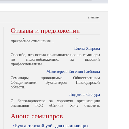
Семинары, проводимые Общественным
Объединением Бухгалтеров Павлодарской
области...
Главная
Людмила Стегура
С благодарностью за хорошую организацию
Отзывы и предложения
семинаров ТОО «Стиль»: Хочу отметить
прекрасное отношение...
Елена Хаярова
Спасибо, что всегда приглашаете нас на семинары
по налогообложению, за высокий
профессионализм...
Мамизерева Евгения Глебовна
Семинары, проводимые Общественным
Объединением Бухгалтеров Павлодарской
области...
Людмила Стегура
С благодарностью за хорошую организацию
семинаров ТОО «Стиль»: Хочу отметить
прекрасное отношение...
Елена Хаярова
Анонс семинаров
Бухгалтерский учёт для начинающих