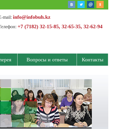
info@infobuh.kz
E-mail:
+7 (7182) 32-15-85, 32-65-35, 32-62-94
Телефон:
лерея
Вопросы и ответы
Контакты
Спасибо, что всегда приглашаете нас на семинары
по налогообложению, за высокий
профессионализм...
Мамизерева Евгения Глебовна