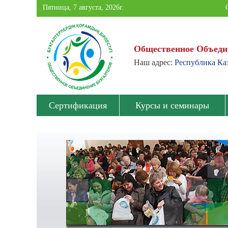
Пятница, 7 августа, 2026г.
Общественное Объеди
Наш адрес:
Республика Каз
Общественное
Объединение
Сертификация
Курсы и семинары
Бухгалтеров
Павлодарской
области